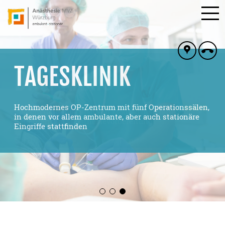
ANÄSTHESIE MVZ
TAGESKLINIK
WÜRZBURG
Hochmodernes OP-Zentrum mit fünf Operationssälen,
in denen vor allem ambulante, aber auch stationäre
IHR Medizinisches Versorgungszentrum für
Eingriffe stattfinden
Anästhesieleistungen in Würzburg und Umgebung